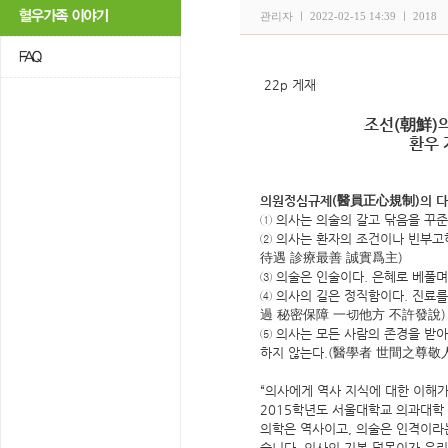
관리자 ㅣ 2022-02-15 14:39 ㅣ 2018
코헴 vo
22p
게재
조선(朝鮮)
환우 
의원정심규제(醫員正心規制)의 다
① 의사는 의술의 갈고 닦음을 꾸
② 의사는 환자의 조건이나 빈부고
待遇 診療最善 誠實爲主)
③ 의술은 인술이다. 은혜로 베풀
④ 의사의 길은 정직함이다. 진료
過 秘密保障 一切他方 不許發說)
⑤ 의사는 모든 사람의 존경을 받아
하지 않는다.(醫學者 世間之尊敬
“의사에게 역사 지식에 대한 이해가
2015학년도 서울대학교 의과대학
의학은 역사이고, 의술은 인격이라는
습니다. 의사의 기본 덕목이자 윤