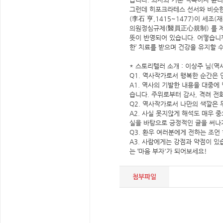
그런데 히포크라테스 선서와 비슷한
(李石 亨,1415~1477)이 세조
의원정심규제(醫員正心規制) 를 제
뜻이 반영되어 있습니다. 어떻습니까
한’ 치료를 받으며 건강을 유지할 
* 스토리텔러 소개 : 이상주 님(역
Q1. 역사작가로서 행복한 순간은
A1. 역사의 기발한 내용을 대중에
습니다. 주위로부터 감사, 격려 전
Q2. 역사작가로서 나만의 색깔은
A2. 사실 못지않게 해석도 매우 중
실을 바탕으로 긍정적인 글을 써나
Q3. 환우 여러분에게 전하는 조언
A3. 사람에게는 강점과 약점이 있
는 ‘마음 부자'가 되어보세요!
첨부파일