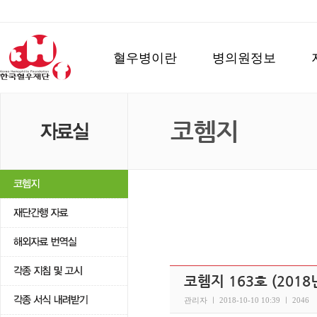
혈우병이란
병의원정보
코헴지
코헴지 163호 (2018
관리자 ㅣ 2018-10-10 10:39 ㅣ 2046