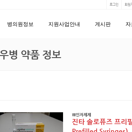
로그인
회원
병의원정보
지원사업안내
게시판
자
우병 약품 정보
Ⅷ인자제제
진타 솔로퓨즈 프리필드 (
Prefilled Syringes)