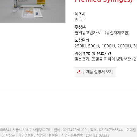
제조사
Pfizer
주성분
혈액응고인자 VIII (유전자재조합)
포장단위
250IU, 500IU, 1000IU, 2000IU, 3
저장 방법 및 유효기간
밀봉용기, 동결을 피하여 냉장보관 (2
)06641 서울시 서초구 사임당로 70
전화 : 02)3473-6100
팩스 : 02)3473-6644
이메일 :
사장 박상규
개인정보취급책임자 : 황설운
사업자등록번호 : 204-82-03338