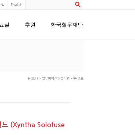
가입
English
료실
후원
한국혈우재단
HOME > 혈우병이란 > 혈우병 약품 정보
Xyntha Solofuse