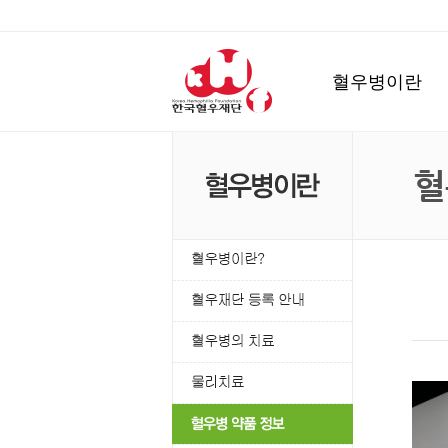
혈우병이란
혈