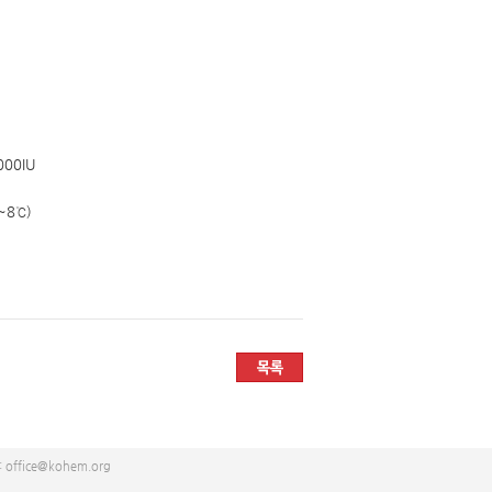
000IU
~8℃)
 office@kohem.org