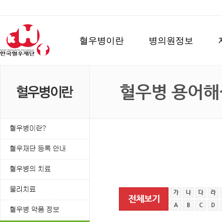
혈우병이란
병의원정보
혈우병 용어해
가
나
다
라
A
B
C
D