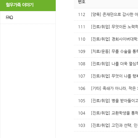
번호
112
[양육] 존재만으로 감사한 
111
[진로/취업] 무엇이든 노력
110
[진로/취업] 경희사이버대
109
[치료/운동] 무릎 수술을 통
108
[진로/취업] 나를 더욱 열심
107
[진로/취업] 무엇이 나를 
106
[기타] 족쇄가 아니라, 작은
105
[진로/취업] 병을 받아들이고
104
[진로/취업] 교환학생을 통해
103
[진로/취업] 고민과 선택, 